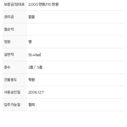
보증금/임대료
2,000 만원/110 만원
권리금
없음
월순익
정원
명
실면적
55.48㎡
층수
2층 / 5층
건물용도
학원
사용승인일
2006.12.7
입주가능일
협의