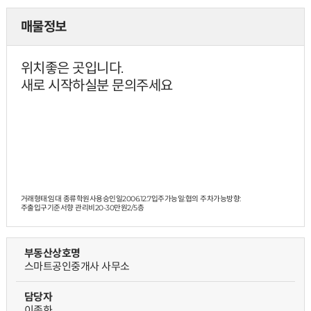
매물정보
위치좋은 곳입니다.
새로 시작하실분 문의주세요
거래형태:임대 종류학원사용승인일2006.12.7입주가능일:협의 주차가능방향:
주출입구기준서향 관리비20-30만원
2/5층
부동산상호명
스마트공인중개사 사무소
담당자
이종화