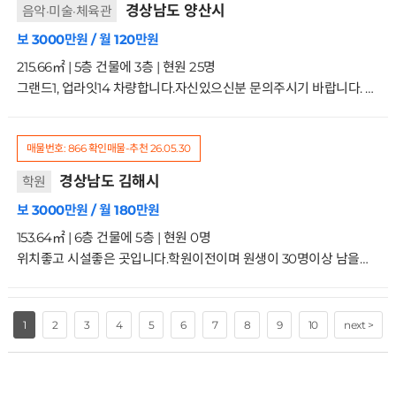
경상남도 양산시
음악·미술·체육관
보 3000만원 / 월 120만원
215.66㎡ | 5층 건물에 3층 | 현원 25명
그랜드1, 업라잇14 차량합니다.자신있으신분 문의주시기 바랍니다. 3/5층
매물번호: 866
확인매물-추천
26.05.30
경상남도 김해시
학원
보 3000만원 / 월 180만원
153.64㎡ | 6층 건물에 5층 | 현원 0명
위치좋고 시설좋은 곳입니다.학원이전이며 원생이 30명이상 남을수 있어 인수원장님과의 협의가 필요한 곳입니다. 5/6층
1
2
3
4
5
6
7
8
9
10
next >