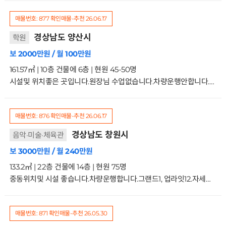
매물번호: 877
확인매물-추천
26.06.17
경상남도 양산시
학원
보 2000만원 / 월 100만원
161.57㎡ | 10층 건물에 6층 | 현원 45-50명
시설및 위치좋은 곳입니다.원장님 수업없습니다.차량운행안합니다.씨앗자원으로 키워보실분 문의주세요 6/10층
매물번호: 876
확인매물-추천
26.06.17
경상남도 창원시
음악·미술·체육관
보 3000만원 / 월 240만원
133.2㎡ | 22층 건물에 14층 | 현원 75명
중동위치및 시설 좋습니다.차량운행합니다.그랜드1, 업라잇12.자세한 사항은 문의주세요 14/22층
매물번호: 871
확인매물-추천
26.05.30