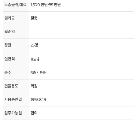
보증금/임대료
1,500 만원/85 만원
권리금
절충
월순익
정원
25명
실면적
112㎡
층수
3층 / 5층
건물용도
학원
사용승인일
1993.8.19
입주가능일
협의