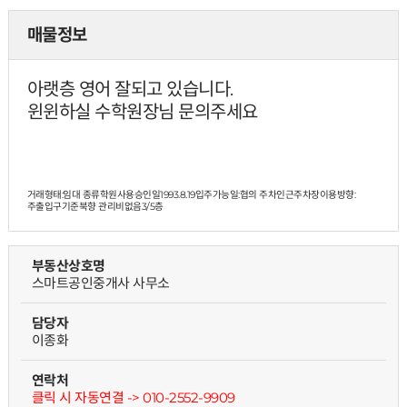
매물정보
아랫층 영어 잘되고 있습니다.
윈윈하실 수학원장님 문의주세요
거래형태:임대 종류학원사용승인일1993.8.19입주가능일:협의 주차인근주차장이용방향:
주출입구기준북향 관리비없음
3/5층
부동산상호명
스마트공인중개사 사무소
담당자
이종화
연락처
클릭 시 자동연결 -> 010-2552-9909