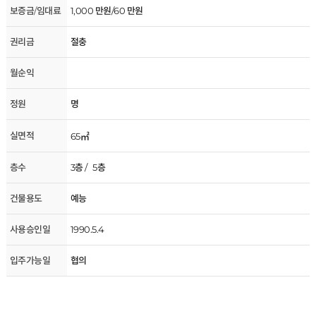
보증금/임대료
1,000 만원/60 만원
권리금
절충
월순익
정원
명
실면적
65㎡
층수
3층 / 5층
건물용도
예능
사용승인일
1990.5.4
입주가능일
협의