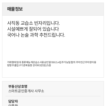
매물정보
사직동 교습소 빈자리입니다.
시설예쁘게 잘되어 있습니다
국어나 논술 과학 추천드립니다.
거래형태:임대 종류예능계강습소사용승인일1990.5.4입주가능일:협의 주차인근주차장이용
방향:주출입구기준북동향 관리비5만원
2/5층
부동산상호명
스마트공인중개사 사무소
담당자
이종화