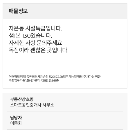
매물정보
자은동 시설특급입니다.
샘1본 130있습니다.
자세한 사항 문의주세요
독점이라 괜찮은 곳입니다.
거래형태:임대 종류의원사용승인일2017.2.28입주가능일:협의 주차가능 방향:
주출입구기준남동향 관리비28만원
5/8층
부동산상호명
스마트공인중개사 사무소
담당자
이종화