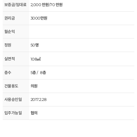
보증금/임대료
2,000 만원/70 만원
권리금
3000만원
월순익
정원
50명
실면적
108㎡
층수
5층 / 8층
건물용도
의원
사용승인일
2017.2.28
입주가능일
협의