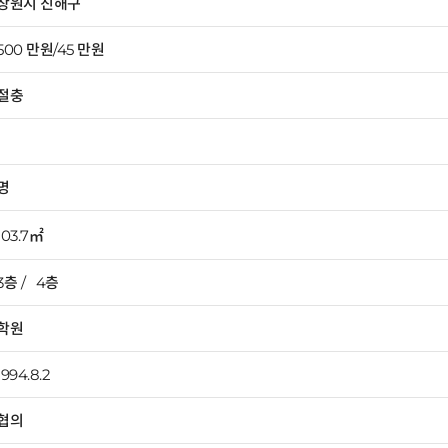
창원시 진해구
500 만원/45 만원
절충
명
103.7㎡
3층 / 4층
학원
1994.8.2
협의