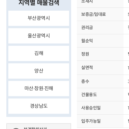
소재지
지역별 매물검색
보증금/임대료
부산광역시
권리금
울산광역시
월순익
김해
정원
실면적
양산
층수
마산·창원·진해
건물용도
경상남도
사용승인일
입주가능일