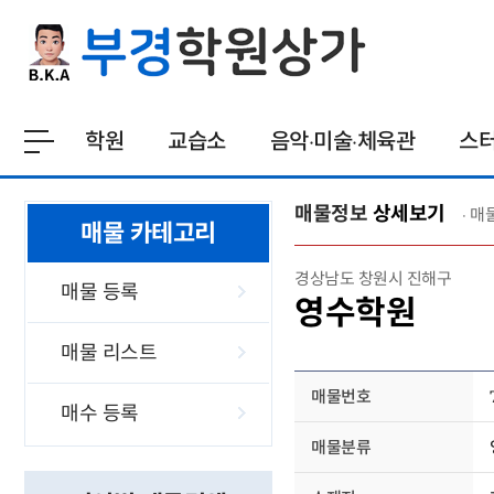
학원
교습소
음악·미술·체육관
스
매물정보
상세보기
· 매
매물 카테고리
경상남도 창원시 진해구
매물 등록
영수학원
매물 리스트
매물번호
매수 등록
매물분류