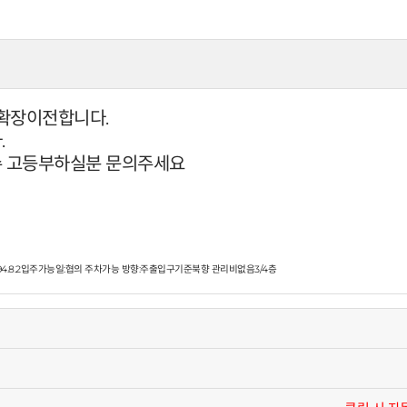
 확장이전합니다.
.
 고등부하실분 문의주세요
4.8.2입주가능일:협의 주차가능 방향:주출입구기준북향 관리비없음
3/4층