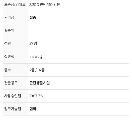
보증금/임대료
3,300 만원/110 만원
권리금
절충
월순익
정원
37명
실면적
108.6㎡
층수
2층 / 4층
건물용도
근린생활시설
사용승인일
1987.7.6
입주가능일
협의