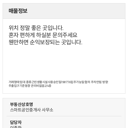
매물정보
위치 정말 좋은 곳입니다.
혼자 편하게 하실분 문의주세요
웬만하면 순익보장되는 곳입니다.
거래형태:임대 종류근린생활시설사용승인일1987.7.6입주가능일:협의 주차안됨 방향:
주출입구기준동향 관리비없음
2/4층
부동산상호명
스마트공인중개사 사무소
담당자
이종화