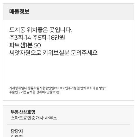
매물정보
도계동 위치좋은 곳입니다.
주3회-14 주5회-16만원
파트샘1분 50
씨앗자원으로 키워보실분 문의주세요
거래형태:임대 종류학원사용승인일1991.8.16입주가능일:협의 주차가능 방향:
주출입구기준남서향 관리비2만원
2/3층
부동산상호명
스마트공인중개사 사무소
담당자