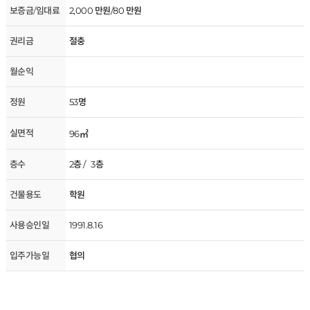
보증금/임대료
2,000 만원/80 만원
권리금
절충
월순익
정원
53명
실면적
96㎡
층수
2층 / 3층
건물용도
학원
사용승인일
1991.8.16
입주가능일
협의