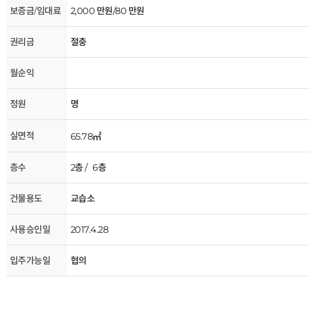
보증금/임대료
2,000 만원/80 만원
권리금
절충
월순익
정원
명
실면적
65.78㎡
층수
2층 / 6층
건물용도
교습소
사용승인일
2017.4.28
입주가능일
협의