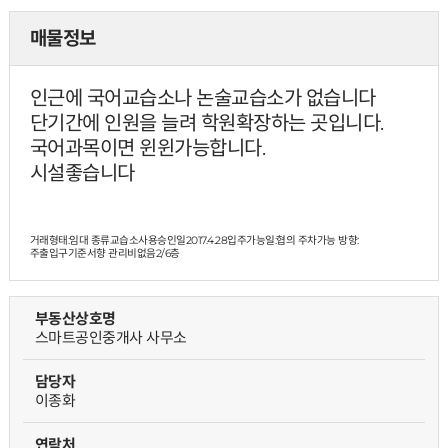
매물정보
인근에 국어교습소나 논술교습소가 없습니다
단기간에 인원을 늘려 학원확장하는 곳입니다.
국어과목이면 윈윈가능합니다.
시설좋습니다
거래형태:임대 종류교습소사용승인일2017.4.28입주가능일:협의 주차가능 방향:
주출입구기준서향 관리비없음
2/6층
부동산상호명
스마트공인중개사 사무소
담당자
이종화
연락처