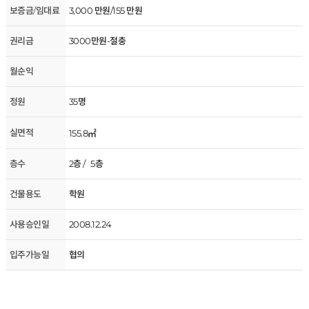
보증금/임대료
3,000 만원/155 만원
권리금
3000만원-절충
월순익
정원
35명
실면적
155.8㎡
층수
2층 / 5층
건물용도
학원
사용승인일
2008.12.24
입주가능일
협의