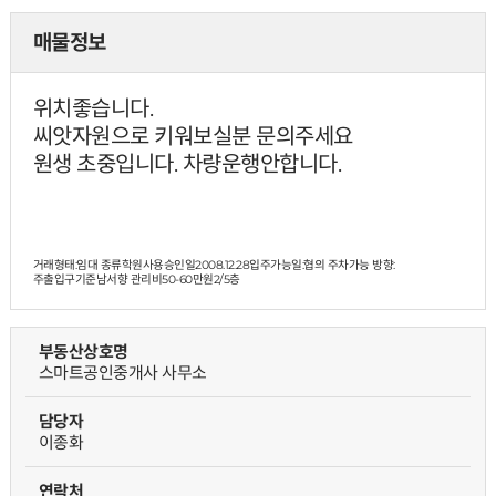
매물정보
위치좋습니다.
씨앗자원으로 키워보실분 문의주세요
원생 초중입니다. 차량운행안합니다.
거래형태:임대 종류학원사용승인일2008.12.28입주가능일:협의 주차가능 방향:
주출입구기준남서향 관리비50-60만원
2/5층
부동산상호명
스마트공인중개사 사무소
담당자
이종화
연락처