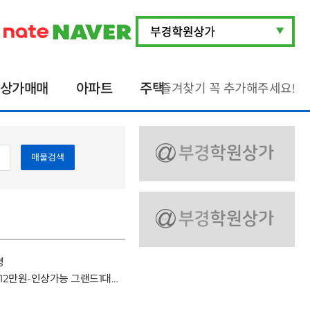
상가매매
아파트
주택
즐겨찾기 꼭 추가해주세요!
매물검색
명
장유에 있는 음악학원입니다. 기초12만원-인상가능 그랜드1대 업라잇6대 있고 차량운행안합니다. 새로 시작하실분 문의주세요거래형태:임대 종류:학원 사용승인일:2005.5.4입주가능일:협의 주차:1대가능 방향:주출입구기준 남서향 관리비:16만원4/7층