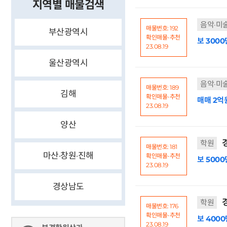
지역별 매물검색
음악·미
매물번호: 192
부산광역시
확인매물-추천
보 3000
23.08.19
울산광역시
음악·미
매물번호: 189
김해
확인매물-추천
매매 2억
23.08.19
양산
경
학원
매물번호: 181
마산·창원·진해
확인매물-추천
보 5000
23.08.19
경상남도
경
학원
매물번호: 176
확인매물-추천
보 4000
23.08.19