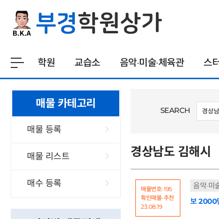
학원
교습소
음악·미술·체육관
스
매물 카테고리
SEARCH
매물 등록
경상남도 김해시
매물 리스트
매수 등록
음악·미
매물번호: 195
확인매물-추천
보 2000
23.08.19