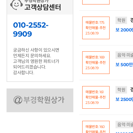
부경학원상가
고객상담센터
경
학원
매물번호: 175
010-2552-
확인매물-추천
보 2000
9909
23.08.19
궁금하신 사항이 있으시면
음악·미
언제든지 문의하세요.
매물번호: 169
고객님의 영원한 파트너가
확인매물-추천
보 500만
되어드리겠습니다.
23.08.19
감사합니다.
경
학원
매물번호: 161
확인매물-추천
보 2500
23.08.19
음악·미
매물번호: 160
확인매물-추천