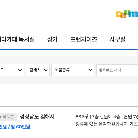
터디카페·독서실
상가
프랜차이즈
사무실
경상남도 김해시
83.6㎡ | 7층 건물에 4층 | 현원 7
술·체육관
만원 / 월 60만원