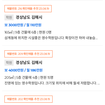
매물번호: 216
확인매물-추천
23.08.19
경상남도 김해시
학원
보 3000만원 / 월 110만원
165㎡ | 9층 건물에 6층 | 현원 0명
삼계동에 위치한 시설좋은 영수학원입니다. 확장이전 하여 내놓습니다. 위치가 좋아 금방 원생모으실수 있는 곳입니다. 거래형태:임대 종류:교육연구시설-학원 사용승인일:2004.4.9입주가능일:협의 주차:인근주차장이용 방향:주출입구기준 남동향관리비:75만원6/9층
매물번호: 209
확인매물-추천
23.08.19
경상남도 김해시
학원
보 4000만원 / 월 186만원
205㎡ | 5층 건물에 4층 | 현원 15명
진영에 있는 영수학원입니다. 크기및 위치에 비해 월세 저렴합니다. 월세에는 부가세및 관리비 전부 포함된 금액입니다. 수학샘파트 주3회 2시간씩 100만원드리고 있습니다. 씨앗자원으로 새로시작하실분 문의주세요거래형태:임대 종류:학원사용승인일:2008.10.31입주가능일:혐의 주차:가능 방향:주출입구기준남향 관리비:적음-월세에 포함되어있음4/5층
매물번호: 202
확인매물-추천
23.08.19