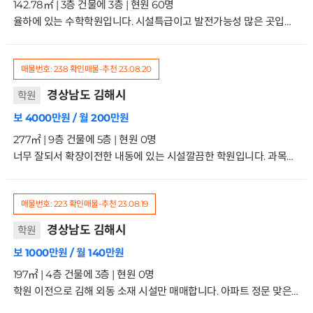
142.78㎡ | 3층 건물에 3층 | 현원 60명
율하에 있는 수학학원입니다. 시설특급이고 발전가능성 많은 곳입니다. 선생님 2분-150만. 120만있습니다. 원생 초등이고 차량운행없습니다 키워보실분 문의주세요 거래형태:임대 종류:제2종근생-학원사용승인일:2020.1.17입주가능일:혐의 주차:가능 방향:주출입구기준 남서향 관리비15만원3/3층
매물번호: 238
확인매물-추천
23.08.20
경상남도 김해시
학원
보 4000만원 / 월 200만원
277㎡ | 9층 건물에 5층 | 현원 0명
너무 잘되서 확장이전한 내동에 있는 시설깔끔한 학원입니다. 과목상관없습니다. 학원건물이라 원생자원들 많은 곳이니 새로 시작하실분 문의주세요 거래형태:임대 종류:교육연구시설-학원사용승인일:2003.10.27입주가능일:협의 주차:가능 방향:주출입구기준서향 관리비:50만원5/9층
매물번호: 223
확인매물-추천
23.08.19
경상남도 김해시
학원
보 1000만원 / 월 140만원
197㎡ | 4층 건물에 3층 | 현원 0명
학원 이전으로 김해 외동 소재 시설만 매매합니다. 아파트 정문 맞은편으로, 옆에 마트, 중학교 등하교길에 위치해있고, 걸어서 10분거리 안에 초중고 각각1개씩 있습니다. 부분리모델링한지 1년채 안된 깔끔한 45평 학원입니다. 강의실4개 / 원장실1개 / 상담실1개 / 자습실(로비) / 화장실 보증금 1000 / 월세 140 / 관리비 5 / 시설비 협의 가능 교실마다 에어컨 모두 설치되어 있습니다. 거래형태:임대 종류:학원 사용승인일:2004.11.29입주가능일:협의 주차:가능 방향:주출입구기준 서향 관리비:5만원3/4층