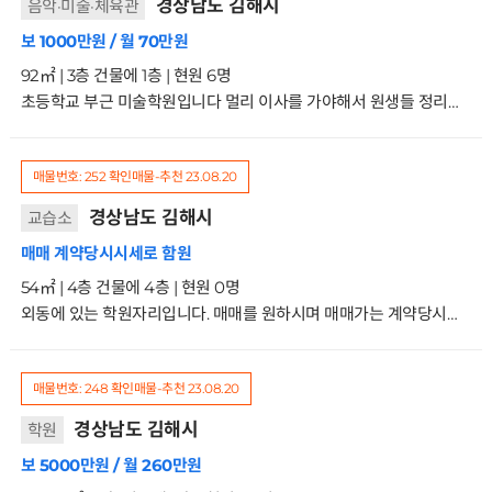
경상남도 김해시
음악·미술·체육관
보 1000만원 / 월 70만원
92㎡ | 3층 건물에 1층 | 현원 6명
초등학교 부근 미술학원입니다 멀리 이사를 가야해서 원생들 정리하고 있는 중입니다 위치좋으니 새로 시작하실분 문의주세요 거래형태:임대 종류:일반음식점 사용승인일:2010.7.26입주가능일:혐의 주차:가능방향:주출입구기준남동향 관리비없음1/3층
매물번호: 252
확인매물-추천
23.08.20
경상남도 김해시
교습소
매매 계약당시시세로 함원
54㎡ | 4층 건물에 4층 | 현원 0명
외동에 있는 학원자리입니다. 매매를 원하시며 매매가는 계약당시의 시세로 한다고 합니다. 외동 번화가에 위치하고 유동인구가 많아 학원자리로 좋은 곳입니다. 예전에 음악교습소하던 곳입니다. 거래형태:임대 종류:학원사용승인일:1995.11.23입주가능일:협의 주차:1대가능 방향:주출입구기준동향 관리비13만원4/4층
매물번호: 248
확인매물-추천
23.08.20
경상남도 김해시
학원
보 5000만원 / 월 260만원