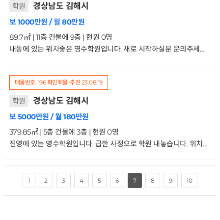
경상남도 김해시
학원
보 1000만원 / 월 80만원
89.7㎡ | 11층 건물에 9층 | 현원 0명
내동에 있는 위치좋은 영수학원입니다. 새로 시작하실분 문의주세요 시설 괜찮은 곳입니다.거래형태:임대 종류:학원 사용승인일:2003.5.29입주가능일:협의 주차:1대가능 방향:주출입구기준 동향 관리비:23-24만원9/11층
매물번호: 196
확인매물-추천
23.08.19
경상남도 김해시
학원
보 5000만원 / 월 180만원
379.85㎡ | 5층 건물에 3층 | 현원 0명
진영에 있는 영수학원입니다. 급한 사정으로 학원 내놓습니다. 위치및 시설은 특급입니다. 시설권리금 맞춰드릴테니 새로 시작하실분 문의주세요거래형태:임대 종류:학원 사용승인일:2017.6.26입주가능일:협의 주차:1대가능 방향:주출입구기준 동향 관리비:평당3500원3/5층
7
1
2
3
4
5
6
8
9
10