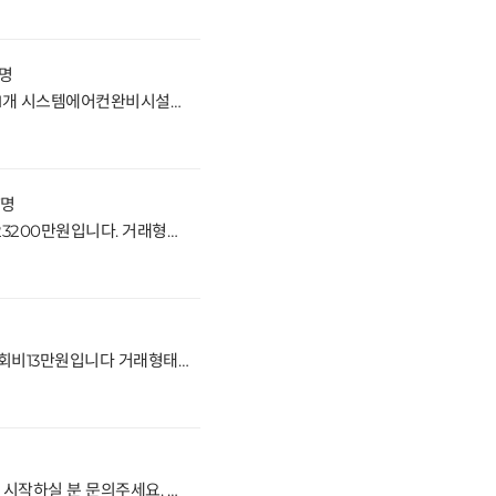
7명
내동 강의실8개 원장실1개 휴게실1개 시스템에어컨완비시설좋고 위치좋은 곳입니다.실력있으신 원장님들에게 강추드립니다.영어31명 수학16명 있습니다. 거래형태:임대 종류:교육연구시설 사용승인일:2012년11월16일 입주가능일:협의 주차대수:2대 방향: 주출입구기준으로 남서향 관리비:70만원
7명
장유 음악학원매매입니다 매매가23200만원입니다. 거래형태:매매 종류:학원 사용승인일:2002.11.01. 입주가능일:협의 주차:1대방향:주출입구기준 서향 관리비:21-33만원
명
삼정동에 위치한 미술학원입니다 회비13만원입니다 거래형태:임대 종류:일반음식점 사용승인일:2002.3.30입주가능일:혐의 주차:인근주차장이용방향:주출입구기준 북향 관리비없음
명
내동에 있는 영수학원입니다. 새로 시작하실 분 문의주세요. 거래형태:임대 종류:학원 사용승인일:2003.5.29 입주가능일:혐의 주차:주차1대가능 방향:주출입구기준 서향 관리비:약 30~40만원