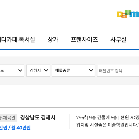
터디카페·독서실
상가
프랜차이즈
사무실
경상남도 김해시
79㎡ | 9층 건물에 5층 | 현원 30
술·체육관
만원 / 월 40만원