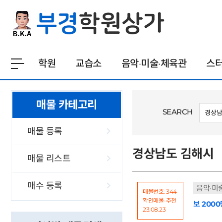
학원
교습소
음악·미술·체육관
스
매물 카테고리
SEARCH
매물 등록
경상남도 김해시
매물 리스트
매수 등록
음악·미
매물번호: 344
확인매물-추천
보 2000
23.08.23