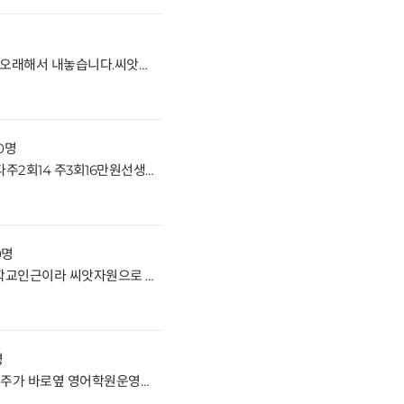
위치및 시설 좋은 수학학원입니다.오래해서 내놓습니다.씨앗자원으로 직강해서 키워보실분 문의주세요 거래형태:임대 종류:학원사용승인일:2005.5.4입주가능일:혐의 주차:가능 방향:주출입구기준동동향 관리비20-30만원6/7층
80명
위치및 시설특급인 미술학원입니다주2회14 주3회16만원선생님130/63만원 있습니다. 차량샘63만원원생자원많은 곳이라 키워보실분 문의주세요 임대 제1종근린생활시설 입주협의 2020.3.26 관리비13만원 2/4층
0명
위치및시설좋은 영어학원입니다.학교인근이라 씨앗자원으로 키워보실분 문의주세요 임대 학원 입주협의 주출입구기준 남서향 주차가능 관리비18-20만원 2/5층
명
시설 되어 있는 교습소입니다 건물주가 바로옆 영어학원운영중입니다.영어제외한 기타과목 오시면 적극적으로 밀어주신다고 합니다.잘짜면 학원도 되는 구조입니다시설권리금이 없는대신 약간의 도배및 보수정도는 하셔야되는 곳입니다. 현재 김해에서 가장 핫한 곳이라 생각됩니다국어나 수학 적극 추천드립니다 거래 종류: 임대 종류: 2종 근린생활시설 사용승인일: 2002.12.20. 입주가능일: 협의 후 입주 주차: 세대 당 1대 방향: 주출입구 기준 북서향