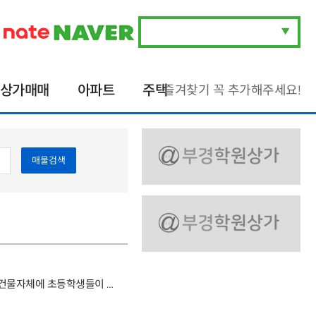
상가매매
아파트
주택
즐겨찾기 꼭 추가해주세요!
매물검색
명
위치및 시설좋은 미술학원입니다.건물자체에 초등학생들이 많습니다.차량운행안합니다.씨앗자원으로 키워보실분 문의주세요 거래형태:임대 종류:학원 사용승인일:2003.10.27입주가능일:협의 주차:1대가능 방향:주출입구기준 동향 관리비:14만원 5/9층