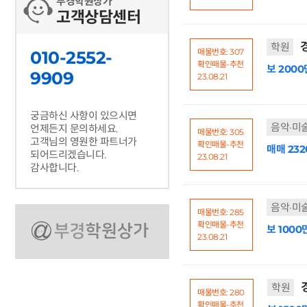
부경학원상가
고객상담센터
경
학원
매물번호: 307
010-2552-
확인매물-추천
보 2000
9909
23.08.21
궁금하신 사항이 있으시면
음악·미
언제든지 문의하세요.
매물번호: 305
고객님의 영원한 파트너가
확인매물-추천
매매 23
되어드리겠습니다.
23.08.21
감사합니다.
음악·미
매물번호: 285
확인매물-추천
보 1000
23.08.21
학원
매물번호: 280
확인매물-추천