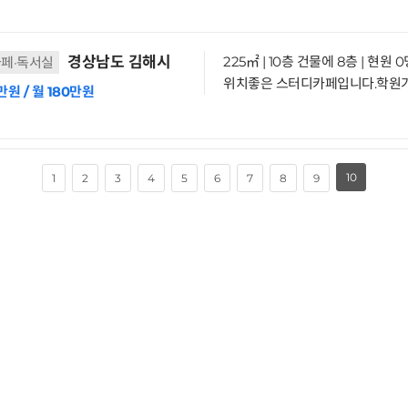
경상남도 김해시
225㎡ | 10층 건물에 8층 | 현원 
페·독서실
만원 / 월 180만원
10
1
2
3
4
5
6
7
8
9