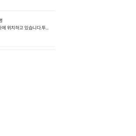
0명
위치좋은 스터디카페입니다.학원가에 위치하고 있습니다.투자하실분 문의주세요 거래형태:임대 종류:학원사용승인일:2008.6.9입주가능일:혐의 주차:가능 방향:주출입구기준 남서향 관리비70-80만원8/10층