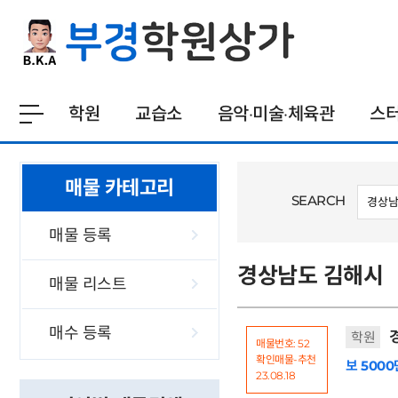
학원
교습소
음악·미술·체육관
스
매물 카테고리
SEARCH
매물 등록
경상남도 김해시
매물 리스트
매수 등록
경
학원
매물번호: 52
확인매물-추천
보 5000
23.08.18