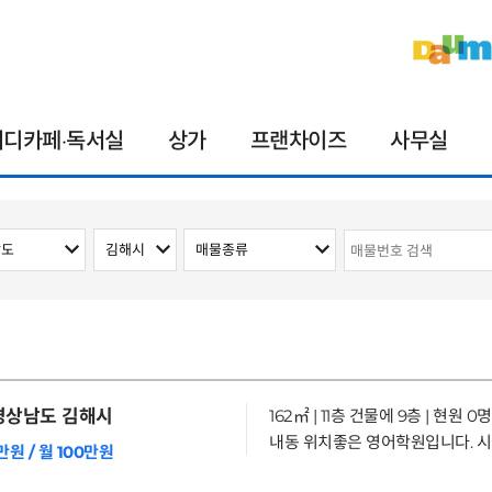
터디카페·독서실
상가
프랜차이즈
사무실
상남도 김해시
162㎡ | 11층 건물에 9층 | 현원 0명
만원 / 월 100만원