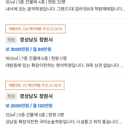
90㎡ | 5층 건물에 4층 | 현원 32명
내서에 있는 음악학원입니다. 그랜드1대 업라잇8대 학원매매합니다 매매가는 시설및 원생 전부포함해서1억3천만원입니다. 키워보실분 문의주세요 거래형태:매매 종류:학원사용승인일:2003.12.17입주가능일:혐의 주차:가능방향:주출입구기준 남동향 관리비:25만원 4/5층
매물번호: 228
확인매물-추천
23.08.19
경상남도 창원시
학원
보 3000만원 / 월 80만원
99.8㎡ | 7층 건물에 6층 | 현원 0명
대방동에 있는 확장이전하는 영어학원입니다. 과목 상관 없습니다. 시설한지 얼마 안된곳이니 새로 시작하실분 문의주세요 거래형태:임대 종류:제2종근생-학원 사용승인일:2003.7.18입주가능일:협의 주차:가능 방향:주출입구기준 남서향 관리비:20만원6/7층
매물번호: 212
확인매물-추천
23.08.19
경상남도 창원시
학원
보 2000만원 / 월 120만원
133㎡ | 9층 건물에 6층 | 현원 0명
상남동 확장이전한 국어논술학원입니다. 시설좋고 위치 좋습니다 과목상관없으니 새로 시작하실분 문의주세요