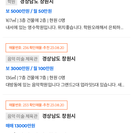
경상남도 창원시
학원
보 5000만원 / 월 50만원
167㎡ | 3층 건물에 2층 | 현원 0명
내서에 있는 영수학원입니다. 위치좋습니다. 학원오래해서 은퇴하려고 내놓습니다. 학교많고 학생자원들 많은 곳이니 새로 시작하실분 문의주세요 거래형태:임대 종류:사무소 사용승인일:2007.10.17입주가능일:협의 주차:가능 방향:주출입구기준 남향 관리비:없음2/3층
매물번호: 236
확인매물-추천
23.08.20
경상남도 창원시
음악·미술·체육관
보 3000만원 / 월 100만원
136㎡ | 7층 건물에 7층 | 현원 0명
대방동에 있는 음악학원입니다 그랜드2대 업라잇5대 있습니다. 새로 시작하실분 연락주세요 원생은 없습니다 매매도 시세대로 진행중입니다. 거래형태:임대 종류:학원사용승인일:2001.5.17입주가능일:혐의 주차:1대가능 방향:주출입구기준 남향 관리비:20만원7/7층
매물번호: 233
확인매물-추천
23.08.20
경상남도 창원시
음악·미술·체육관
매매 13000만원