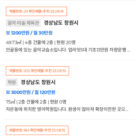
매물번호: 211
확인매물-추천
23.08.19
경상남도 창원시
음악·미술·체육관
보 1200만원 / 월 30만원
49.73㎡ | 4층 건물에 2층 | 현원 20명
안골동에 있는 음악교습소입니다. 업라잇5대 기초13만원 차량운행 없습니다. 초등인근이라 위치좋습니다거래형태:임대 종류:제2종근생사용승인일:2008.9.29입주가능일:혐의 주차:가능 방향:주출입구기준남서향 관리비:없음2/4층
매물번호: 205
확인매물-추천
23.08.19
경상남도 창원시
학원
보 3000만원 / 월 120만원
75㎡ | 2층 건물에 2층 | 현원 0명
자은동에 위치한 영어학원입니다. 원생이 많아져 확장이전한 곳으로 학생들 많은 곳입니다. 초중영어 영수 가능합니다. 새로 시작하실분 문의주세요 시설 좋습니다.거래형태:임대 종류:근린생활시설 사용승인일:2018.3.22입주가능일:협의 주차:1대가능 방향:주출입구기준 남향 관리비:없음2/2층
매물번호: 184
확인매물-추천
23.08.19