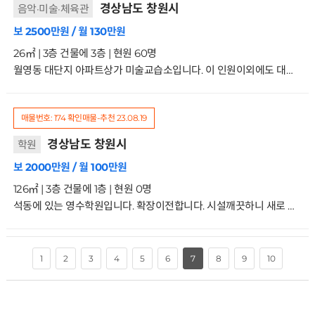
경상남도 창원시
음악·미술·체육관
보 2500만원 / 월 130만원
26㎡ | 3층 건물에 3층 | 현원 60명
월영동 대단지 아파트상가 미술교습소입니다. 이 인원이외에도 대기생들이 많이 있을정도로 학생들 많은 곳입니다. 차량운행없으며 강력히 추천드리며 후회 없으실 자리입니다. 거래형태:임대 종류:제2종근생-교습소 사용승인일:2019.12.9입주가능일:협의 주차:1대가능 방향:주출입구기준 남동향 관리비:10만원3/3층
매물번호: 174
확인매물-추천
23.08.19
경상남도 창원시
학원
보 2000만원 / 월 100만원
126㎡ | 3층 건물에 1층 | 현원 0명
석동에 있는 영수학원입니다. 확장이전합니다. 시설깨끗하니 새로 시작하실분 문의주세요거래형태:임대 종류:제2종근생-학원 사용승인일:2005.12.28입주가능일:협의 주차:1대가능 방향:주출입구기준 남동향 관리비:없음1/3층
7
1
2
3
4
5
6
8
9
10